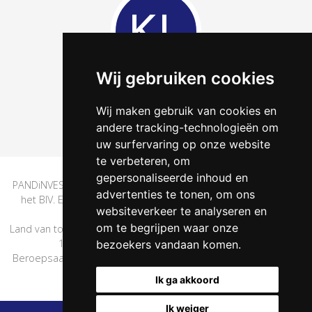
KL
Wij gebruiken cookies
Kerline Lammens
Wij maken gebruik van cookies en
Telefoneer
Contact
andere tracking-technologieën om
uw surfervaring op onze website
te verbeteren, om
gepersonaliseerde inhoud en
PANDiNVEST is onderworpen aan de deontologische code van
advertenties te tonen, om ons
het BIV. Erkend Vastgoedmakelaar met BIV nr. 504.743 | BE
websiteverkeer te analyseren en
0830.932.880
om te begrijpen waar onze
Land van toekenning is België. Adres BIV: Luxemburgstraat, 16B,
1000 BRUSSEL. KB van 27 september 2006
bezoekers vandaan komen.
Beroepsaansprakelijkheid, borgstelling en verzekering: NV AXA
Belgium polisnr. 730.390.160
Ik ga akkoord
Ik weiger