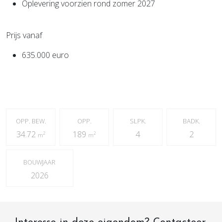
Oplevering voorzien rond zomer 2027
Prijs vanaf
635.000 euro
OPP. BEW.
OPP.
SLPK.
BADK.
34.72
189
4
2
2
2
m
m
BOUWJAAR
2026