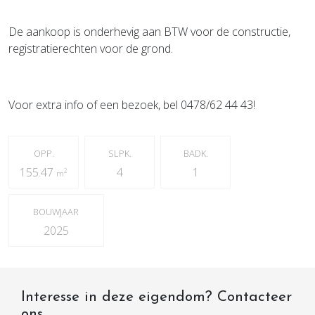
De aankoop is onderhevig aan BTW voor de constructie,
registratierechten voor de grond.
Voor extra info of een bezoek, bel 0478/62 44 43!
OPP.
SLPK.
BADK.
155.47
4
1
2
m
BOUWJAAR
2025
Interesse in deze eigendom? Contacteer
ons