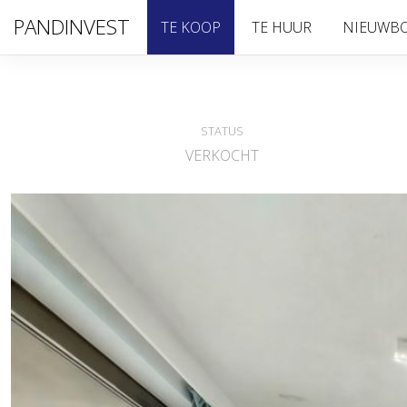
PANDINVEST
TE KOOP
TE HUUR
NIEUWB
STATUS
VERKOCHT