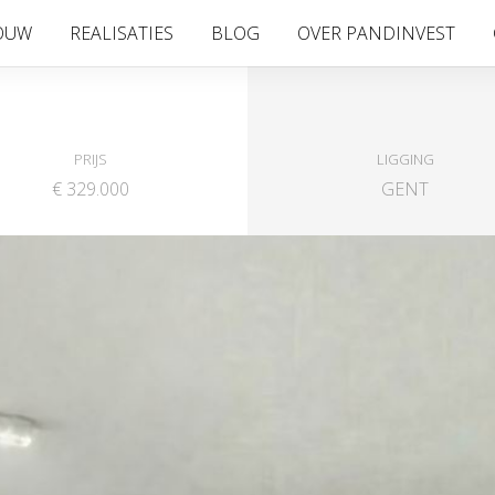
OUW
REALISATIES
BLOG
OVER PANDINVEST
PRIJS
LIGGING
€ 329.000
GENT