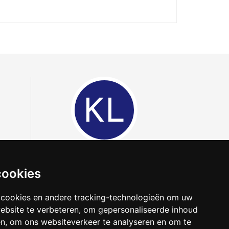
KL
Kerline Lammens
cookies
Telefoneer
Contact
 cookies en andere tracking-technologieën om uw
ebsite te verbeteren, om gepersonaliseerde inhoud
en, om ons websiteverkeer te analyseren en om te
IV nr. 504.743 | BE 0830.932.880