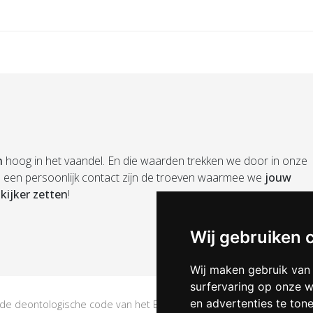
n
hoog in het vaandel. En die waarden trekken we door in onze
en een persoonlijk contact zijn de troeven waarmee we
jouw
kijker zetten
!
Wij gebruiken 
Wij maken gebruik van
surfervaring op onze w
en advertenties te ton
e deontologische code van het BIV. Erkend Vastgoedmakelaar met B